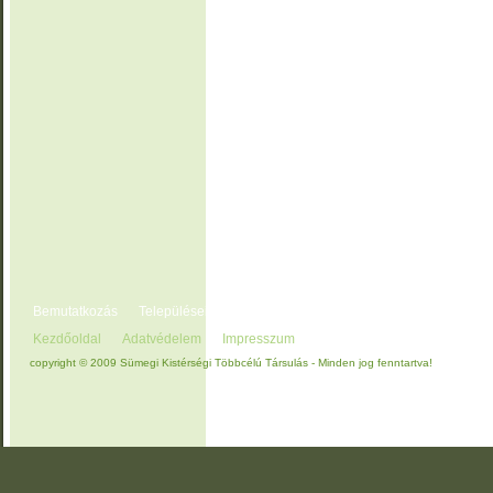
Bemutatkozás
Településeink
Vendégváró
Kistérség gazdasága
K
Kezdőoldal
Adatvédelem
Impresszum
copyright © 2009 Sümegi Kistérségi Többcélú Társulás - Minden jog fenntartva!