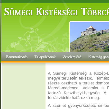
A Sümegi Kistérség a Közép-Du
megye területén fekszik. Természe
részre osztható a terület dombor
Marcal-medence, valamint a D
tartozó Keszthelyi-hegység. A
forrásvidéke határozza meg.
A szemet gyönyörködtető dimbes